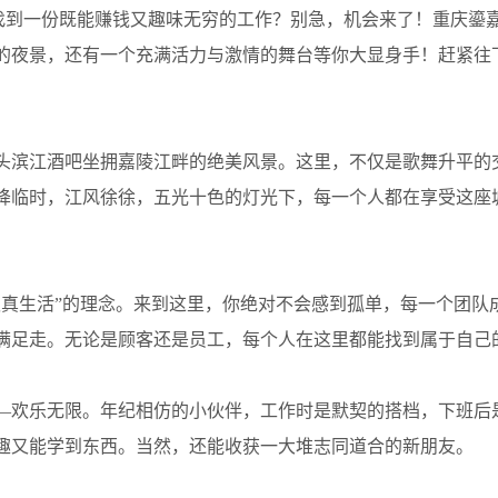
没找到一份既能赚钱又趣味无穷的工作？别急，机会来了！重庆鎏
的夜景，还有一个充满活力与激情的舞台等你大显身手！赶紧往
头滨江酒吧坐拥嘉陵江畔的绝美风景。这里，不仅是歌舞升平的
降临时，江风徐徐，五光十色的灯光下，每一个人都在享受这座
认真生活”的理念。来到这里，你绝对不会感到孤单，每一个团队
满足走。无论是顾客还是员工，每个人在这里都能找到属于自己
—欢乐无限。年纪相仿的小伙伴，工作时是默契的搭档，下班后
趣又能学到东西。当然，还能收获一大堆志同道合的新朋友。