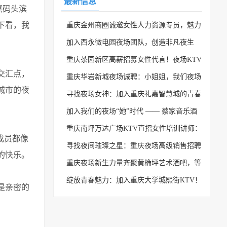
最新信息
嘉码头滨
下看，我
重庆金州商圈诚邀女性人力资源专员，魅力
与欢乐的职场等你来
加入西永微电园夜场团队，创造非凡夜生
活！
重庆茶园新区高薪招募女性代言！夜场KTV
交汇点，
等你来舞台闪耀！
重庆华岩新城夜场诚聘：小姐姐，我们夜场
城市的夜
需要你！
寻找夜场女神：加入重庆礼嘉智慧城的青春
聚集地
加入我们的夜场“她”时代 —— 蔡家音乐酒
吧新媒体运营招聘火热进行中！
重庆南坪万达广场KTV直招女性培训讲师：
成员都像
加入夜场新天地，成就你的迷人舞台！
寻找夜间璀璨之星：重庆夜场高级销售招聘
的快乐。
正式开启！
重庆夜场新生力量齐聚黄桷坪艺术酒吧，等
你来加入！
绽放青春魅力：加入重庆大学城熙街KTV！
是亲密的