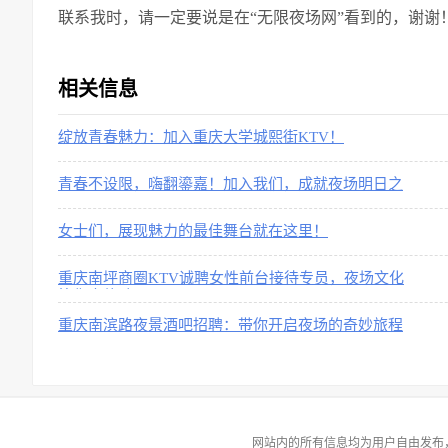
联系我时，请一定要说是在“无限夜场网”看到的，谢谢
相关信息
绽放青春魅力：加入重庆大学城熙街KTV！
青春不设限，嗨翻鎏嘉！加入我们，成就夜场明日之
星！
女士们，展现魅力的最佳舞台就在这里！
重庆南坪商圈KTV诚聘女性前台接待专员，夜场文化
等你来体验！
重庆南滨路夜景酒吧招聘：带你开启夜场的奇妙旅程
网站内的所有信息均为用户自由发布