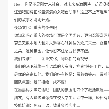
Hey，你是不是刚步入社会，对未来充满期待，却还
江酒吧招募正能量满满的女吧台助手！这里不止有璀璨
们的故事才刚刚开始。
夜场文化：重庆的夜未眠
你知道吗？重庆的夜场可谓是全国闻名，更何况鎏嘉码
更是无数本地人和外来游客心驰神往的欢乐天堂。夜幕
之美，这种氛围，让你忍不住想要长醉不醒。
我们是谁？——企业文化，嗨爆你的新视野
我们的酒吧就像一个温馨的大家庭，推崇“快乐工作，
是你的亲密伙伴。我们的座右铭是：带着微笑来，带着
团队氛围：我们拒绝一成不变！
在鎏嘉码头滨江酒吧，团队的氛围用四个字概括就是—
朋友。有人说这里像是在校大学生活动中一样，轻松有
技能培训：免费上课，铸造金牌店小二