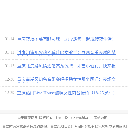
！
01-14
重庆夜场招募有趣灵魂，KTV邀您一起玩转夜生活！
01-13
洪崖洞清吧火热招募驻唱女歌手：展现音乐天赋的梦
幻舞台，期待你的加入！
01-13
重庆北滨路风情酒吧高薪诚聘：才艺小仙女，快来报
名！
12-30
重庆南岸区知名音乐餐吧招聘女性服务顾问：夜场文
化向你招手！
12-29
重庆热门Live House诚聘女性前台接待（18-25岁）：
来呀，来加入我们的嗨皮舞台！
©
无限夜场网
版权所有
沪ICP备19029396号-4
网站地图
，交易时请注意识别信息的虚假，交易风险自负！网站内容如有侵犯您权益请联系我