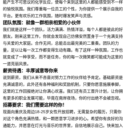
能产生不可思议的化学反应，使每个来到这里的人都能感受到不一样
的愉悦氛围。我们尊重每一位员工的个性，为你提供一个展示自我的
平台。更有欢乐的工作氛围，随时爆发笑声与灵感。
团队氛围：就像一群相亲相爱的小伙伴
我们就是这样一个团队，活力满满、热情洋溢，每个人都是彼此的好
朋友。刚来这里工作，你就会发现自己仿佛安然置身于一个充满支持
与关爱的大家庭。合作无间，总能击出最完美的二重奏。团队的力
量，足以让每一次工作都变得生动有趣。有了这样一种氛围，工作也
就变成了一种享受，而不是任务，你的每一次微笑都可能成为这里的
一道亮丽风景。
薪资待遇：丰厚诚意等你来
说到薪资，我们从来不吝啬对努力工作的伙伴给予肯定。基础薪资是
充满诚意的，此外还有各种福利和奖励机制，只要你愿意施展拳脚，
这里的工作回报绝对让你满心欢喜。我们还有员工晋升计划，让你拥
有更多的职业发展可能，毕竟在南岸夜场，你的付出绝不会被忽视。
招募要求：我们需要这样的你！
现面向重庆及周边18-25岁女性开放招聘，无需复杂的履历，只需你
对这个角色充满热情，和一颗愿意学习进步的心。希望你有良好的沟
通能力，并愿意在灯光与音乐的世界里，自信地展示自己。快来加入