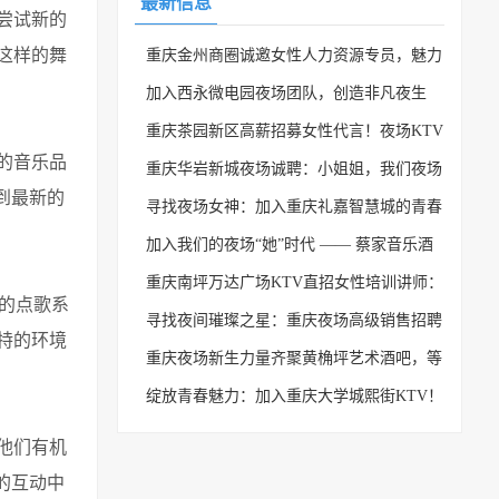
最新信息
尝试新的
这样的舞
重庆金州商圈诚邀女性人力资源专员，魅力
与欢乐的职场等你来
加入西永微电园夜场团队，创造非凡夜生
活！
重庆茶园新区高薪招募女性代言！夜场KTV
的音乐品
等你来舞台闪耀！
重庆华岩新城夜场诚聘：小姐姐，我们夜场
到最新的
需要你！
寻找夜场女神：加入重庆礼嘉智慧城的青春
聚集地
加入我们的夜场“她”时代 —— 蔡家音乐酒
吧新媒体运营招聘火热进行中！
重庆南坪万达广场KTV直招女性培训讲师：
的点歌系
加入夜场新天地，成就你的迷人舞台！
寻找夜间璀璨之星：重庆夜场高级销售招聘
特的环境
正式开启！
重庆夜场新生力量齐聚黄桷坪艺术酒吧，等
你来加入！
绽放青春魅力：加入重庆大学城熙街KTV！
他们有机
的互动中