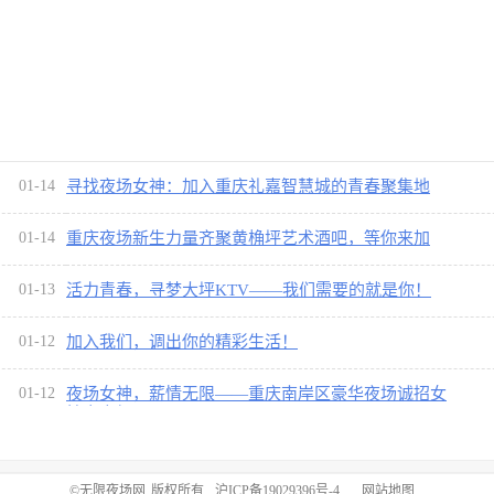
！
01-14
寻找夜场女神：加入重庆礼嘉智慧城的青春聚集地
01-14
重庆夜场新生力量齐聚黄桷坪艺术酒吧，等你来加
入！
01-13
活力青春，寻梦大坪KTV——我们需要的就是你！
01-12
加入我们，调出你的精彩生活！
01-12
夜场女神，薪情无限——重庆南岸区豪华夜场诚招女
性客户经理！
©
无限夜场网
版权所有
沪ICP备19029396号-4
网站地图