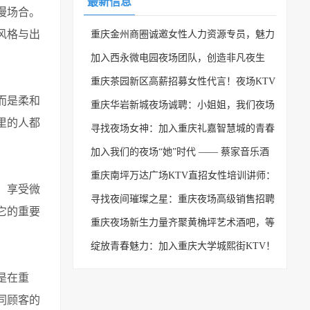
最新信息
漫场合。
风格与出
重庆金州商圈诚邀女性人力资源专员，魅力
与欢乐的职场等你来
加入西永微电园夜场团队，创造非凡夜生
活！
重庆茶园新区高薪招募女性代言！夜场KTV
而是柔和
等你来舞台闪耀！
重庆华岩新城夜场诚聘：小姐姐，我们夜场
里的人都
需要你！
寻找夜场女神：加入重庆礼嘉智慧城的青春
聚集地
加入我们的夜场“她”时代 —— 蔡家音乐酒
吧新媒体运营招聘火热进行中！
重庆南坪万达广场KTV直招女性培训讲师：
，享受微
加入夜场新天地，成就你的迷人舞台！
寻找夜间璀璨之星：重庆夜场高级销售招聘
它的重要
正式开启！
重庆夜场新生力量齐聚黄桷坪艺术酒吧，等
你来加入！
绽放青春魅力：加入重庆大学城熙街KTV！
是在重
同顾客的