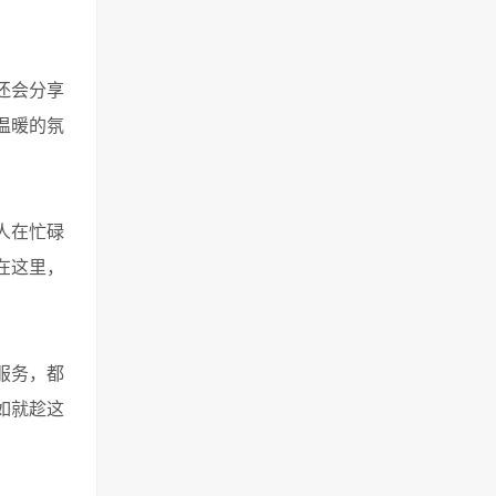
还会分享
温暖的氛
人在忙碌
在这里，
服务，都
如就趁这