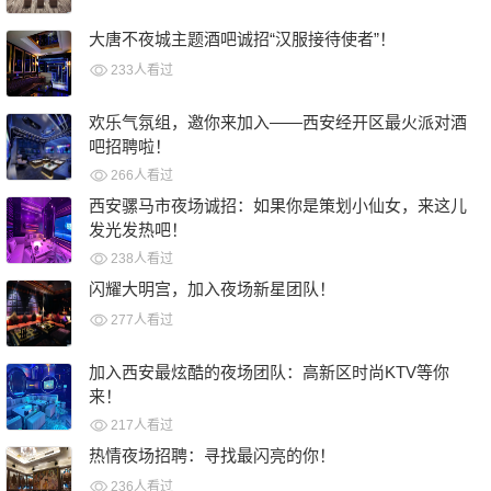
09月11日
大唐不夜城主题酒吧诚招“汉服接待使者”！
233人看过
09月11日
欢乐气氛组，邀你来加入——西安经开区最火派对酒
吧招聘啦！
266人看过
09月11日
西安骡马市夜场诚招：如果你是策划小仙女，来这儿
发光发热吧！
238人看过
09月11日
闪耀大明宫，加入夜场新星团队！
277人看过
09月11日
加入西安最炫酷的夜场团队：高新区时尚KTV等你
来！
217人看过
09月11日
热情夜场招聘：寻找最闪亮的你！
236人看过