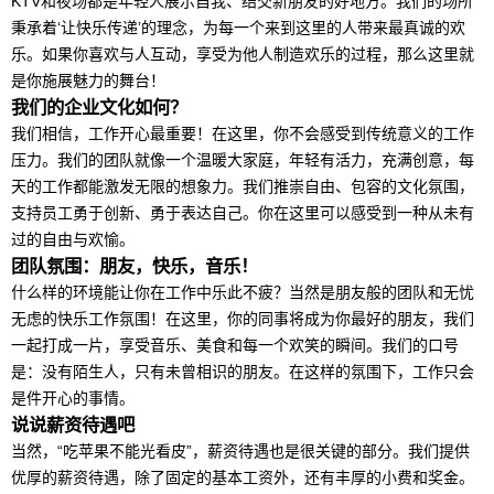
KTV和夜场都是年轻人展示自我、结交新朋友的好地方。我们的场所
秉承着‘让快乐传递’的理念，为每一个来到这里的人带来最真诚的欢
乐。如果你喜欢与人互动，享受为他人制造欢乐的过程，那么这里就
是你施展魅力的舞台！
我们的企业文化如何？
我们相信，工作开心最重要！在这里，你不会感受到传统意义的工作
压力。我们的团队就像一个温暖大家庭，年轻有活力，充满创意，每
天的工作都能激发无限的想象力。我们推崇自由、包容的文化氛围，
支持员工勇于创新、勇于表达自己。你在这里可以感受到一种从未有
过的自由与欢愉。
团队氛围：朋友，快乐，音乐！
什么样的环境能让你在工作中乐此不疲？当然是朋友般的团队和无忧
无虑的快乐工作氛围！在这里，你的同事将成为你最好的朋友，我们
一起打成一片，享受音乐、美食和每一个欢笑的瞬间。我们的口号
是：没有陌生人，只有未曾相识的朋友。在这样的氛围下，工作只会
是件开心的事情。
说说薪资待遇吧
当然，“吃苹果不能光看皮”，薪资待遇也是很关键的部分。我们提供
优厚的薪资待遇，除了固定的基本工资外，还有丰厚的小费和奖金。